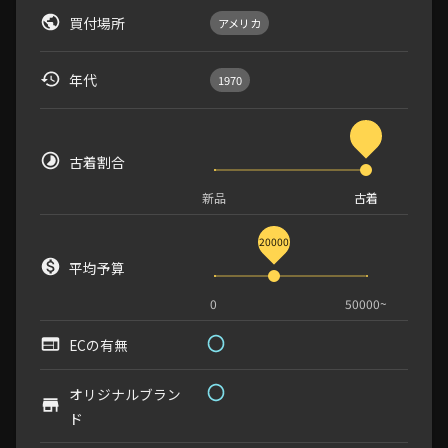
買付場所
アメリカ
年代
1970
古着割合
新品
古着
20000
平均予算
0
50000~
ECの有無
オリジナルブラン
ド